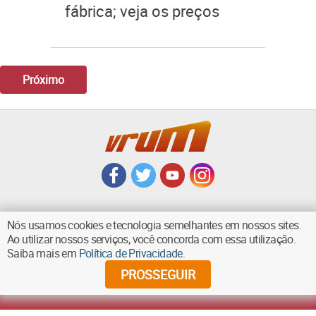
fábrica; veja os preços
Próximo
Nós usamos cookies e tecnologia semelhantes em nossos sites.
Ao utilizar nossos serviços, você concorda com essa utilização.
VOLTAR AO TOPO
Saiba mais em
Política de Privacidade
.
PROSSEGUIR
©
2026
Diários Associados - Todos os direitos reservados