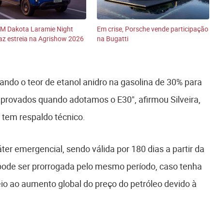
M Dakota Laramie Night
Em crise, Porsche vende participação
faz estreia na Agrishow 2026
na Bugatti
ndo o teor de etanol anidro na gasolina de 30% para
 aprovados quando adotamos o E30", afirmou Silveira,
 tem respaldo técnico.
er emergencial, sendo válida por 180 dias a partir da
a pode ser prorrogada pelo mesmo período, caso tenha
o ao aumento global do preço do petróleo devido à