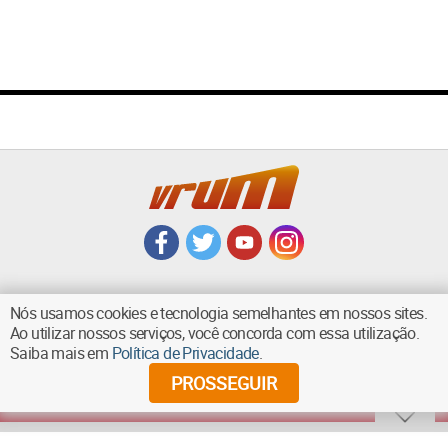
Nós usamos cookies e tecnologia semelhantes em nossos sites.
Ao utilizar nossos serviços, você concorda com essa utilização.
VOLTAR AO TOPO
Saiba mais em
Política de Privacidade
.
PROSSEGUIR
©
2026
Diários Associados - Todos os direitos reservados