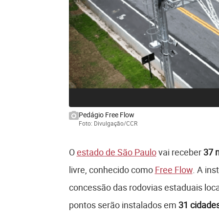
Pedágio Free Flow
Foto: Divulgação/CCR
O
estado de São Paulo
vai receber
37 
livre, conhecido como
Free Flow
. A in
concessão das rodovias estaduais loc
pontos serão instalados em
31 cidade