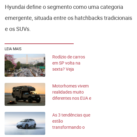
Hyundai define o segmento como uma categoria
emergente, situada entre os hatchbacks tradicionais
e os SUVs.
LEIA MAIS
Rodízio de carros
em SP volta na
sexta? Veja
programação do
feriado
Motorhomes vivem
realidades muito
diferentes nos EUA e
no Brasil
As 3 tendências que
estão
transformando o
mercado de carros