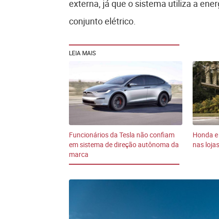
externa, já que o sistema utiliza a en
conjunto elétrico.
LEIA MAIS
Funcionários da Tesla não confiam
Honda e
em sistema de direção autônoma da
nas loja
marca