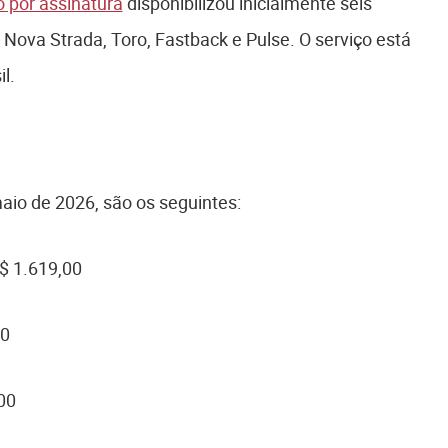
 por assinatura
disponibilizou inicialmente seis
Nova Strada, Toro, Fastback e Pulse. O serviço está
l.
io de 2026, são os seguintes:
$ 1.619,00
00
00