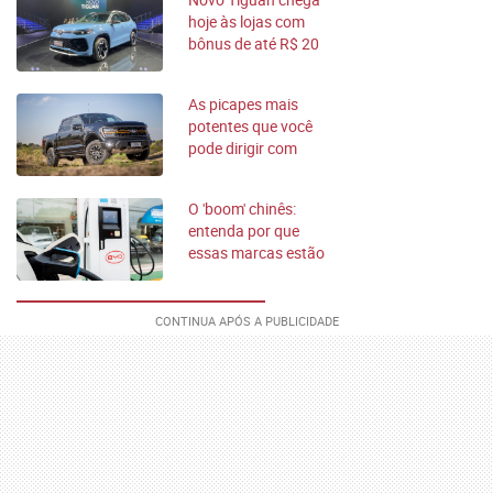
hoje às lojas com
bônus de até R$ 20
mil
As picapes mais
potentes que você
pode dirigir com
CNH de carro
O 'boom' chinês:
entenda por que
essas marcas estão
dominando o
mercado