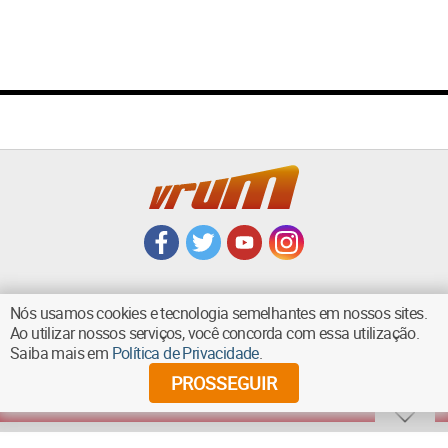
Nós usamos cookies e tecnologia semelhantes em nossos sites.
Ao utilizar nossos serviços, você concorda com essa utilização.
VOLTAR AO TOPO
Saiba mais em
Política de Privacidade
.
PROSSEGUIR
©
2026
Diários Associados - Todos os direitos reservados