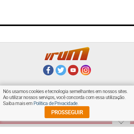
Nós usamos cookies e tecnologia semelhantes em nossos sites.
Ao utilizar nossos serviços, você concorda com essa utilização.
VOLTAR AO TOPO
Saiba mais em
Política de Privacidade
.
PROSSEGUIR
©
2026
Diários Associados - Todos os direitos reservados