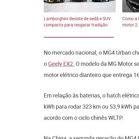
Lamborghini desiste de sedã e SUV
Como a t
compacto para resgatar tradição
motor 2.
No mercado nacional, o MG4 Urban ch
o
Geely EX2.
O modelo da MG Motor se
motor elétrico dianteiro que entrega 1
Em relação às baterias, o hatch elétr
kWh para rodar 323 km ou 53,9 kWh p
acordo com o ciclo chinês WLTP.
Na China, a segunda geração do MG4 