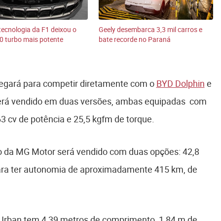
ecnologia da F1 deixou o
Geely desembarca 3,3 mil carros e
0 turbo mais potente
bate recorde no Paraná
egará para competir diretamente com o
BYD Dolphin
e
rá vendido em duas versões, ambas equipadas com
63 cv de potência e 25,5 kgfm de torque.
ico da MG Motor será vendido com duas opções: 42,8
ara ter autonomia de aproximadamente 415 km, de
Urban tem 4,39 metros de comprimento, 1,84 m de