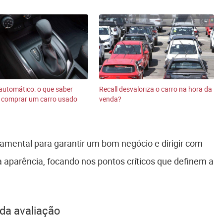
utomático: o que saber
Recall desvaloriza o carro na hora da
e comprar um carro usado
venda?
damental para garantir um bom negócio e dirigir com
da aparência, focando nos pontos críticos que definem a
da avaliação