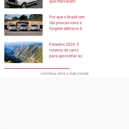
que marcaram
época nos últimos
50 anos
Por que o Brasil tem
tão poucas vans e
furgões elétricos à
venda?
Feriados 2026: 5
roteiros de carro
para aproveitar as
folgas do ano