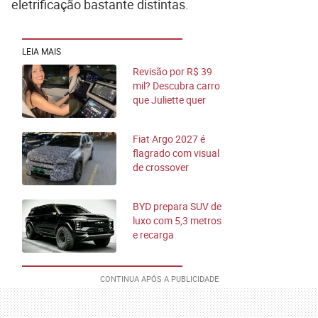
eletrificação bastante distintas.
LEIA MAIS
Revisão por R$ 39
mil? Descubra carro
que Juliette quer
trocar
Fiat Argo 2027 é
flagrado com visual
de crossover
compacto
BYD prepara SUV de
luxo com 5,3 metros
e recarga
ultrarrápida