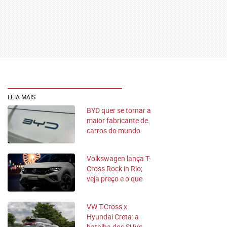
LEIA MAIS
BYD quer se tornar a
maior fabricante de
carros do mundo
até 2031
Volkswagen lança T-
Cross Rock in Rio;
veja preço e o que
muda
VW T-Cross x
Hyundai Creta: a
batalha dos SUVs