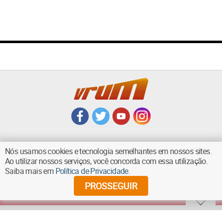
Nós usamos cookies e tecnologia semelhantes em nossos sites.
Ao utilizar nossos serviços, você concorda com essa utilização.
VOLTAR AO TOPO
Saiba mais em
Política de Privacidade
.
PROSSEGUIR
©
2026
Diários Associados - Todos os direitos reservados