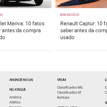
IO
BOM NEGÓCIO
let Meriva: 10 fatos
Renault Captur: 10 f
r antes da compra
saber antes da com
do
usado
ANUNCIE NO UAI
VRUM
L
Classificados MG
C
NO ATAQUE
Classificados DF
C
América
Notícias
Atlético
S