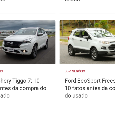
IO
BOM NEGÓCIO
hery Tiggo 7: 10
Ford EcoSport Frees
antes da compra do
10 fatos antes da 
sado
do usado