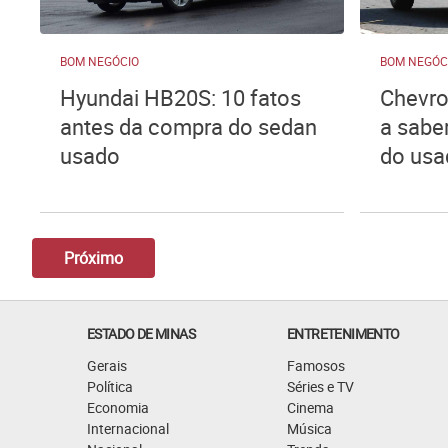
BOM NEGÓCIO
BOM NEGÓC
Hyundai HB20S: 10 fatos
Chevro
antes da compra do sedan
a sabe
usado
do usa
Próximo
ESTADO DE MINAS
ENTRETENIMENTO
Gerais
Famosos
Política
Séries e TV
Economia
Cinema
Internacional
Música