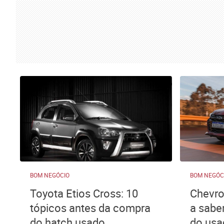
BOM NEGÓCIO
BOM NEGÓC
Toyota Etios Cross: 10
Chevro
tópicos antes da compra
a sabe
do hatch usado
do usa