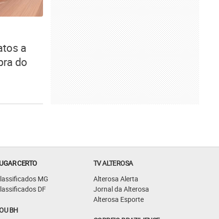
atos a
pra do
UGAR CERTO
TV ALTEROSA
lassificados MG
Alterosa Alerta
lassificados DF
Jornal da Alterosa
Alterosa Esporte
OU BH