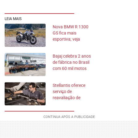
LEIA MAIS
Nova BMW R 1300
GS fica mais
esportiva; veja
preços e o que muda
Bajaj celebra 2 anos
de fábrica no Brasil
com 60 mil motos
produzidas
Stellantis oferece
serviço de
reavaliação de
garantia para suas
marcas