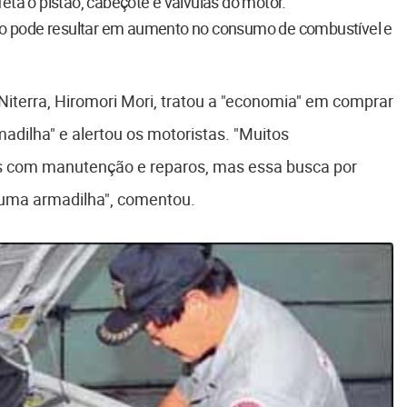
eta o pistão, cabeçote e válvulas do motor.
o pode resultar em aumento no consumo de combustível e
Niterra, Hiromori Mori, tratou a "economia" em comprar
adilha" e alertou os motoristas. "Muitos
s com manutenção e reparos, mas essa busca por
 uma armadilha", comentou.