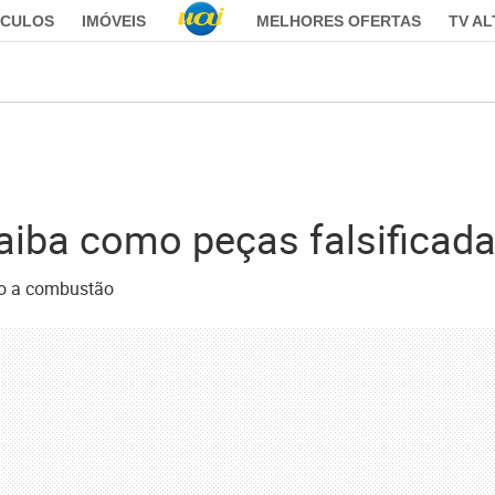
ÍCULOS
IMÓVEIS
MELHORES OFERTAS
TV A
saiba como peças falsificad
lo a combustão