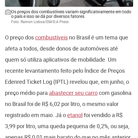
x
Os preços dos combustíveis variam significativamente em todo
o país e isso se dá por diversos fatores
Foto: Ramon Lisboa/EM/D.A Press
O preço dos
combustíveis
no Brasil é um tema que
afeta a todos, desde donos de automóveis até
quem só utiliza aplicativos de mobilidade. Um
recente levantamento feito pelo Índice de Preços
Edenred Ticket Log (IPTL) revelou que, em junho, o
preço médio para
abastecer seu carro
com gasolina
no Brasil foi de R$ 6,02 por litro, o mesmo valor
registrado em maio. Já o
etanol
foi vendido a R$
3,99 por litro, uma queda pequena de 0,2%, ou seja,
apenas R$ 0,01 mais barato do que no mês anterior.