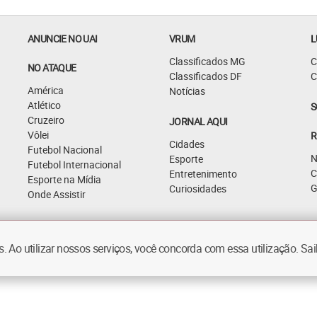
ANUNCIE NO UAI
VRUM
L
Classificados MG
C
NO ATAQUE
Classificados DF
C
América
Notícias
Atlético
S
Cruzeiro
JORNAL AQUI
Vôlei
R
Cidades
Futebol Nacional
N
Esporte
Futebol Internacional
C
Entretenimento
Esporte na Mídia
G
Curiosidades
Onde Assistir
 Ao utilizar nossos serviços, você concorda com essa utilização. S