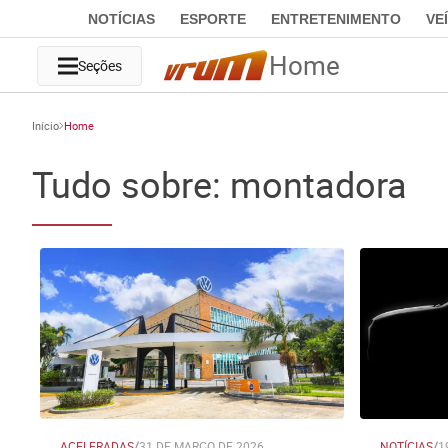
NOTÍCIAS
ESPORTE
ENTRETENIMENTO
VE
Home
Seções
Início
Home
Tudo sobre: montadora
ACELERADAS
/
31 DE MARÇO DE 2026
NOTÍCIAS
/
1