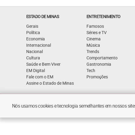
ESTADO DE MINAS
ENTRETENIMENTO
Gerais
Famosos
Política
Séries e TV
Economia
Cinema
Internacional
Música
Nacional
Trends
Cultura
Comportamento
Saúde e Bem Viver
Gastronomia
EM Digital
Tech
Fale com o EM
Promoções
Assine o Estado de Minas
Quem Somos
Política de Privacidade
Nós usamos cookies e tecnologia semelhantes em nossos sites.