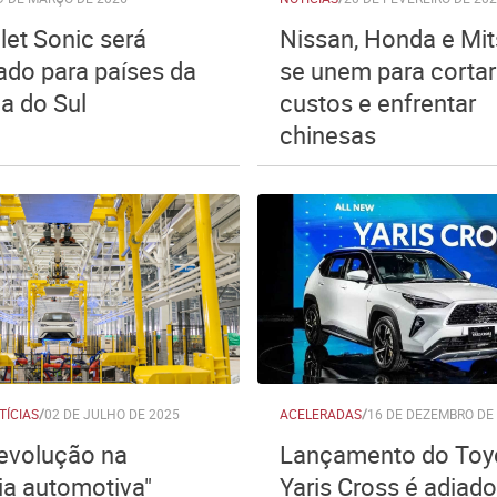
let Sonic será
Nissan, Honda e Mit
ado para países da
se unem para cortar
a do Sul
custos e enfrentar
chinesas
TÍCIAS
/
02 DE JULHO DE 2025
ACELERADAS
/
16 DE DEZEMBRO DE
evolução na
Lançamento do Toy
ria automotiva"
Yaris Cross é adiado