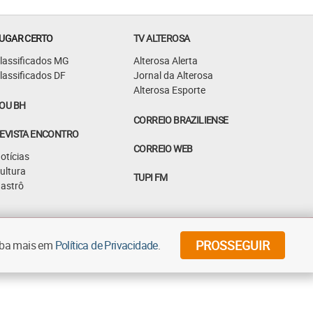
UGAR CERTO
TV ALTEROSA
lassificados MG
Alterosa Alerta
lassificados DF
Jornal da Alterosa
Alterosa Esporte
OU BH
CORREIO BRAZILIENSE
EVISTA ENCONTRO
CORREIO WEB
otícias
ultura
TUPI FM
astrô
©
2026
Diários Associados - Todos os direitos reservados
PROSSEGUIR
aiba mais em
Política de Privacidade
.