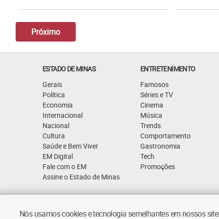
Próximo
ESTADO DE MINAS
ENTRETENIMENTO
Gerais
Famosos
Política
Séries e TV
Economia
Cinema
Internacional
Música
Nacional
Trends
Cultura
Comportamento
Saúde e Bem Viver
Gastronomia
EM Digital
Tech
Fale com o EM
Promoções
Assine o Estado de Minas
Quem Somos
Política de Privacidade
Nós usamos cookies e tecnologia semelhantes em nossos sites.