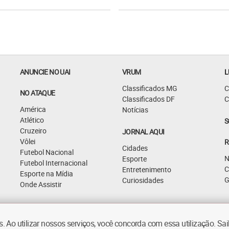
ANUNCIE NO UAI
VRUM
L
Classificados MG
C
NO ATAQUE
Classificados DF
C
América
Notícias
Atlético
S
Cruzeiro
JORNAL AQUI
Vôlei
R
Cidades
Futebol Nacional
N
Esporte
Futebol Internacional
C
Entretenimento
Esporte na Mídia
G
Curiosidades
Onde Assistir
 Ao utilizar nossos serviços, você concorda com essa utilização. S