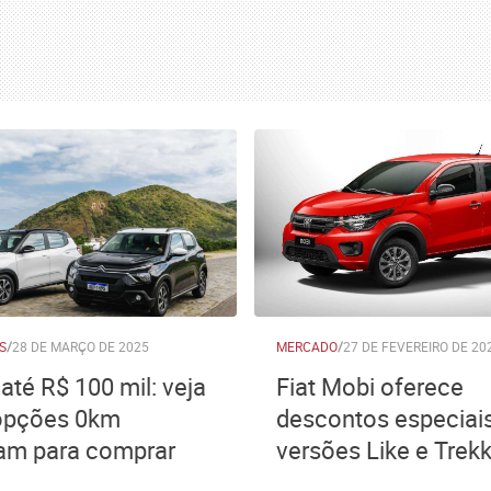
S
/
28 DE MARÇO DE 2025
MERCADO
/
27 DE FEVEREIRO DE 20
até R$ 100 mil: veja
Fiat Mobi oferece
opções 0km
descontos especiai
am para comprar
versões Like e Trek