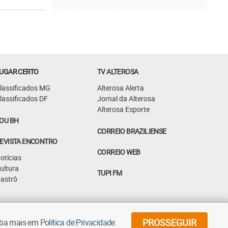
UGAR CERTO
TV ALTEROSA
lassificados MG
Alterosa Alerta
lassificados DF
Jornal da Alterosa
Alterosa Esporte
OU BH
CORREIO BRAZILIENSE
EVISTA ENCONTRO
CORREIO WEB
otícias
ultura
TUPI FM
astrô
©
2026
Diários Associados - Todos os direitos reservados
PROSSEGUIR
aiba mais em
Política de Privacidade
.