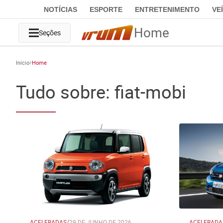
NOTÍCIAS
ESPORTE
ENTRETENIMENTO
VE
Home
Seções
Início
Home
Tudo sobre: fiat-mobi
ACELERADAS
/
29 DE JUNHO DE 2026
ACELERADA