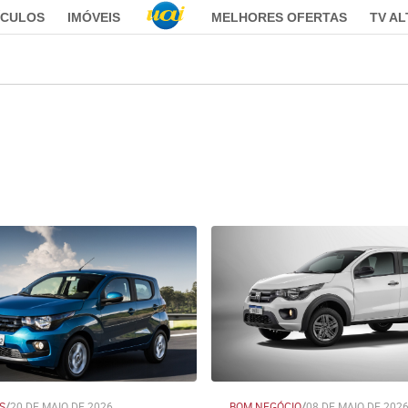
ÍCULOS
IMÓVEIS
MELHORES OFERTAS
TV A
S
/
20 DE MAIO DE 2026
BOM NEGÓCIO
/
08 DE MAIO DE 202