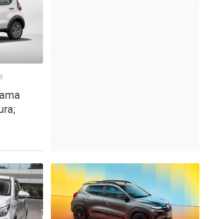
5
rama
ura;