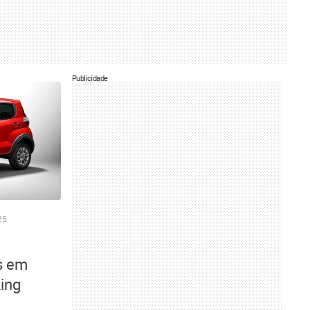
Publicidade
25
s em
king