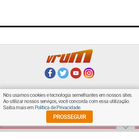
Nós usamos cookies e tecnologia semelhantes em nossos sites.
Ao utilizar nossos serviços, você concorda com essa utilização.
VOLTAR AO TOPO
Saiba mais em
Política de Privacidade
.
PROSSEGUIR
©
2026
Diários Associados - Todos os direitos reservados