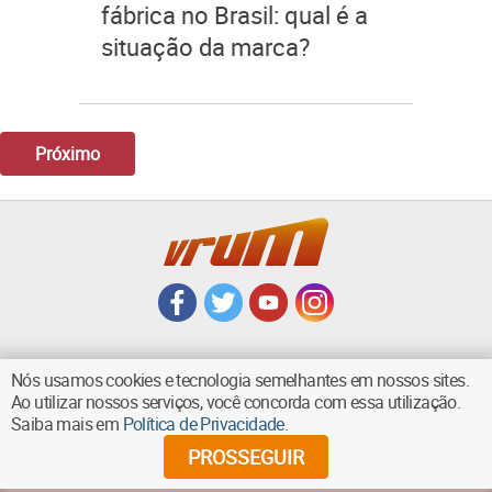
fábrica no Brasil: qual é a
situação da marca?
Próximo
Nós usamos cookies e tecnologia semelhantes em nossos sites.
Ao utilizar nossos serviços, você concorda com essa utilização.
VOLTAR AO TOPO
Saiba mais em
Política de Privacidade
.
PROSSEGUIR
©
2026
Diários Associados - Todos os direitos reservados