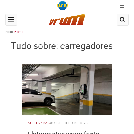
Início
Home
Tudo sobre: carregadores
ACELERADAS
/
07 DE JULHO DE 2026
Eletropostos viram fonte