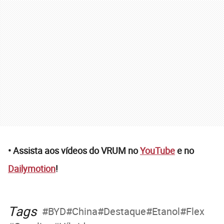
• Assista aos vídeos do VRUM no
YouTube
e no
Dailymotion
!
Tags
BYD
China
Destaque
Etanol
Flex