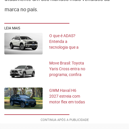
marca no país.
LEIA MAIS
O que é ADAS?
Entenda a
tecnologia que a
Fiat Toro 2027 tem
de série
Move Brasil: Toyota
Yaris Cross entra no
programa; confira
GWM Haval H6
2027 estreia com
motor flex em todas
as versões