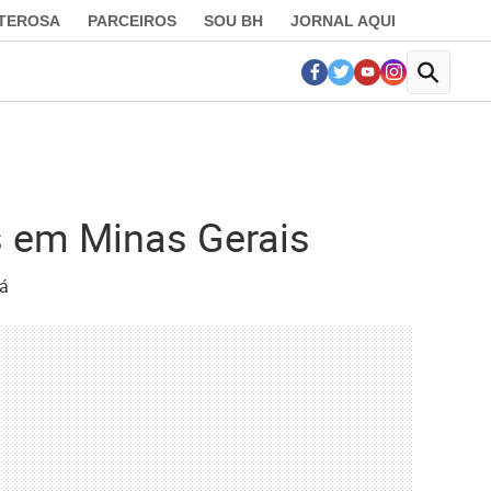
LTEROSA
PARCEIROS
SOU BH
JORNAL AQUI
s em Minas Gerais
xá