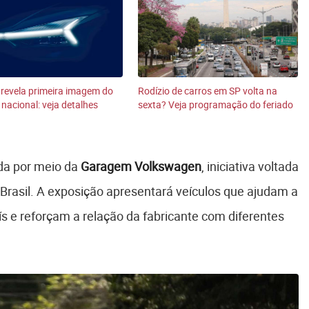
revela primeira imagem do
Rodízio de carros em SP volta na
 nacional: veja detalhes
sexta? Veja programação do feriado
da por meio da
Garagem Volkswagen
, iniciativa voltada
 Brasil. A exposição apresentará veículos que ajudam a
aís e reforçam a relação da fabricante com diferentes