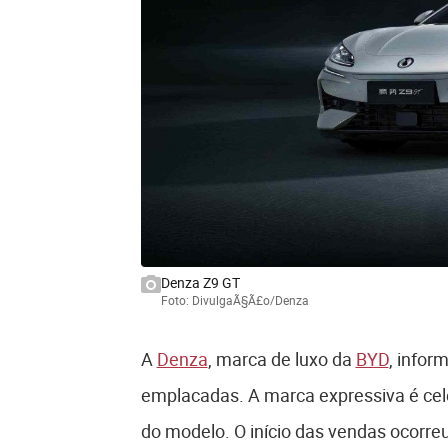
Denza Z9 GT
Foto: DivulgaÃ§Ã£o/Denza
A
Denza
, marca de luxo da
BYD
, infor
emplacadas. A marca expressiva é ce
do modelo. O início das vendas ocorre