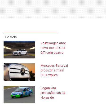
LEIA MAIS
Volkswagen abre
novo lote do Golf
GTI com quatro
cores inéditas no
Brasil
Mercedes-Benz vai
produzir armas?
CEO explica
estratégia
Logan vira
sensação nas 24
Horas de
Nürburgring