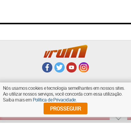
Nós usamos cookies e tecnologia semelhantes em nossos sites.
Ao utilizar nossos serviços, você concorda com essa utilização.
VOLTAR AO TOPO
Saiba mais em
Política de Privacidade
.
PROSSEGUIR
©
2026
Diários Associados - Todos os direitos reservados