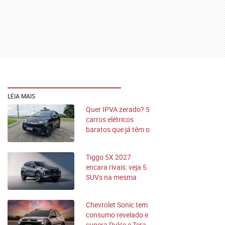
LEIA MAIS
Quer IPVA zerado? 5
carros elétricos
baratos que já têm o
benefício
Tiggo 5X 2027
encara rivais: veja 5
SUVs na mesma
faixa de preço
Chevrolet Sonic tem
consumo revelado e
supera Pulse e Tera