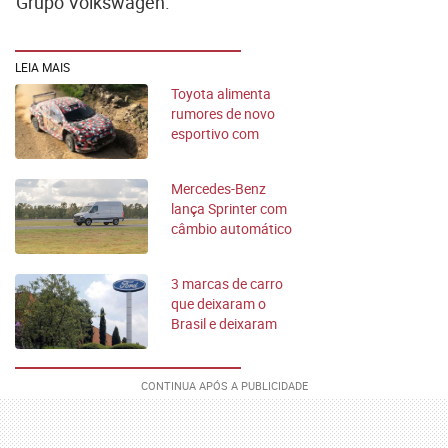
Grupo Volkswagen.
LEIA MAIS
Toyota alimenta
rumores de novo
esportivo com
protótipo de rally
Mercedes-Benz
lança Sprinter com
câmbio automático
no Brasil
3 marcas de carro
que deixaram o
Brasil e deixaram
muita saudade