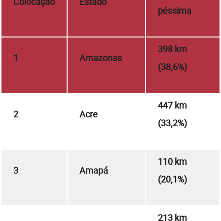
Colocação
Estado
péssima
398 km
1
Amazonas
(38,6%)
447 km
2
Acre
(33,2%)
110 km
3
Amapá
(20,1%)
213 km