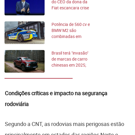
do CEO da dona da
Fiat escancara crise
interna
Potência de 560 cv e
BMW M2 são
combinadas em
viatura policial
Brasil terá "invasão"
de marcas de carro
chinesas em 2025;
confira
Condições críticas e impacto na segurança
rodoviária
Segundo a CNT, as rodovias mais perigosas estão
principalmente em estados das regiões Norte e