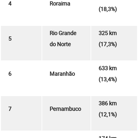
4
Roraima
(18,3%)
Rio Grande
325 km
5
do Norte
(17,3%)
633 km
6
Maranhão
(13,4%)
386 km
7
Pernambuco
(12,1%)