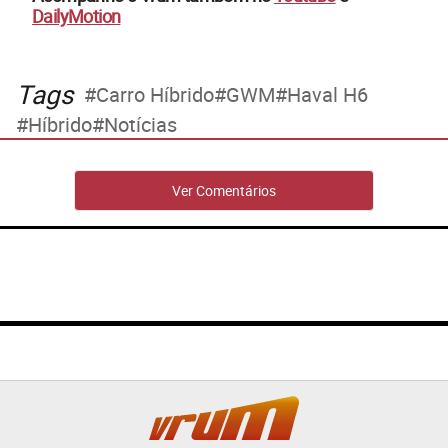
DailyMotion
Tags
Carro Híbrido
GWM
Haval H6
Híbrido
Notícias
Ver Comentários