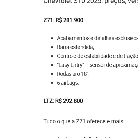
Chevrolet S10 2025: preços, ve
Z71: R$ 281.900
Acabamentos e detalhes exclusivos
Barra estendida;
Controle de estabilidade e de traçã
"Easy Entry” – sensor de aproximaç
Rodas aro 18";
6 airbags.
LTZ: R$ 292.800
Tudo o que a Z71 oferece e mais: