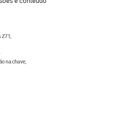
rsões e conteúdo
 Z71;
o
ão na chave;