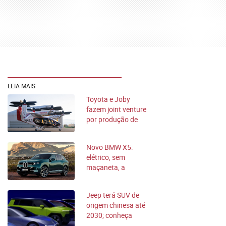
LEIA MAIS
Toyota e Joby
fazem joint venture
por produção de
táxis aéreos
elétricos
Novo BMW X5:
elétrico, sem
maçaneta, a
gasolina e com
design futurista
Jeep terá SUV de
origem chinesa até
2030; conheça