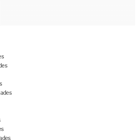
es
des
s
dades
s
es
dades