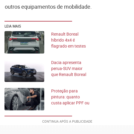
outros equipamentos de mobilidade.
LEIA MAIS
Renault Boreal
híbrido 4x4 é
flagrado em testes
no Brasil; saiba mais
Dacia apresenta
perua-SUV maior
que Renault Boreal
Proteção para
pintura: quanto
custa aplicar PPF ou
vitrificação no
carro?