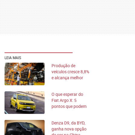
LEIA MAIS
Produção de
veículos cresce 8,8%
e alcança melhor
semestre desde
2019
O que esperar do
Fiat Argo X: 5
pontos que podem
fazer dele um
sucesso
Denza D9, da BYD,
ganha nova opção
de cor na China