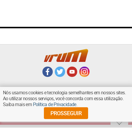
Nós usamos cookies e tecnologia semelhantes em nossos sites.
Ao utilizar nossos serviços, você concorda com essa utilização.
VOLTAR AO TOPO
Saiba mais em
Política de Privacidade
.
PROSSEGUIR
©
2026
Diários Associados - Todos os direitos reservados