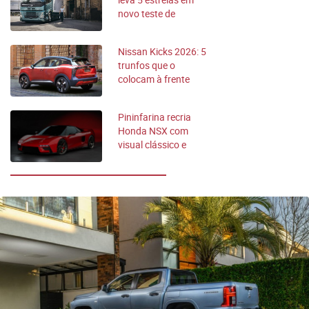
novo teste de
segurança Euro
NCAP
Nissan Kicks 2026: 5
trunfos que o
colocam à frente
dos rivais
Pininfarina recria
Honda NSX com
visual clássico e
câmbio manual