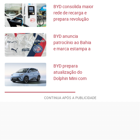
BYD consolida maior
rede de recarga e
prepara revolução
ultrarrápida
BYD anuncia
patrocínio ao Bahia
e marca estampa a
camisa do clube
BYD prepara
atualização do
Dolphin Mini com
mais tecnologia