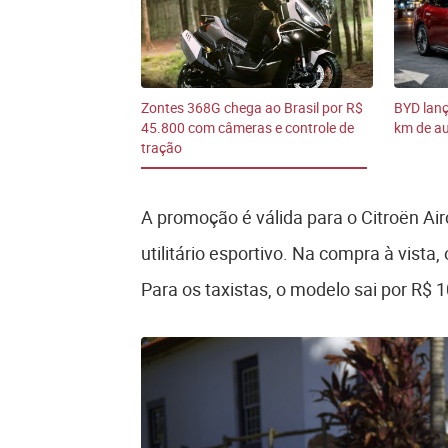
Zontes 368G chega ao Brasil por R$
BYD lan
45.800 com câmeras e controle de
km de au
tração
A promoção é válida para o Citroën Air
utilitário esportivo. Na compra à vista
Para os taxistas, o modelo sai por R$ 