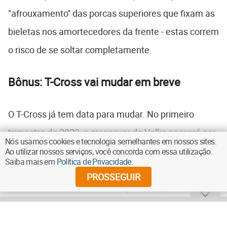
"afrouxamento'' das porcas superiores que fixam as
bieletas nos amortecedores da frente - estas correm
o risco de se soltar completamente.
Bônus: T-Cross vai mudar em breve
O T-Cross já tem data para mudar. No primeiro
trimestre de 2023, o crossover da Volks passará por
Nós usamos cookies e tecnologia semelhantes em nossos sites.
sua primeira reestilização de meia-vida. Estão
Ao utilizar nossos serviços, você concorda com essa utilização.
Saiba mais em
Política de Privacidade
.
previstas alterações na grade dianteira, nos faróis -
PROSSEGUIR
com mais uso de LEDS - e no para-choque.
Continua depois da publicidade