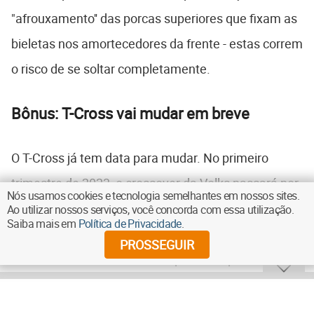
"afrouxamento'' das porcas superiores que fixam as
bieletas nos amortecedores da frente - estas correm
o risco de se soltar completamente.
Bônus: T-Cross vai mudar em breve
O T-Cross já tem data para mudar. No primeiro
trimestre de 2023, o crossover da Volks passará por
Nós usamos cookies e tecnologia semelhantes em nossos sites.
sua primeira reestilização de meia-vida. Estão
Ao utilizar nossos serviços, você concorda com essa utilização.
Saiba mais em
Política de Privacidade
.
previstas alterações na grade dianteira, nos faróis -
PROSSEGUIR
com mais uso de LEDS - e no para-choque.
Continua depois da publicidade