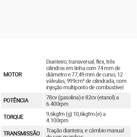
Dianteiro, transversal, flex, três
cilindros em linha com 74 mm de
MOTOR
diâmetro e 77,49 mm de curso, 12
válvulas, 999cm³ de cilindrada, com
injeção multiponto de combustível
78cv (gasolina) e 82cv (etanol) a
POTÊNCIA
6.400rpm
9,6kgfm (g) 10,6kgfm (e) a
TORQUE
4.100rpm
Tração dianteira, e câmbio manual
TRANSMISSÃO
de seis marchas