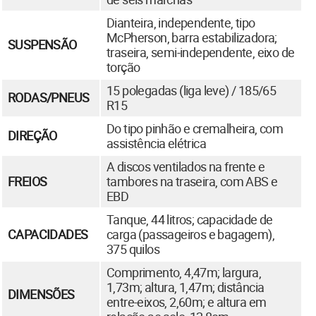
Dianteira, independente, tipo
McPherson, barra estabilizadora;
SUSPENSÃO
traseira, semi-independente, eixo de
torção
15 polegadas (liga leve) / 185/65
RODAS/PNEUS
R15
Do tipo pinhão e cremalheira, com
DIREÇÃO
assistência elétrica
A discos ventilados na frente e
FREIOS
tambores na traseira, com ABS e
EBD
Tanque, 44 litros; capacidade de
CAPACIDADES
carga (passageiros e bagagem),
375 quilos
Comprimento, 4,47m; largura,
1,73m; altura, 1,47m; distância
DIMENSÕES
entre-eixos, 2,60m; e altura em