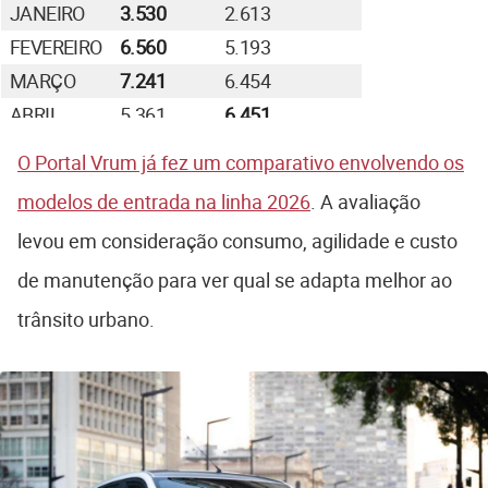
JANEIRO
3.530
2.613
FEVEREIRO
6.560
5.193
MARÇO
7.241
6.454
ABRIL
5.361
6.451
MAIO
5.728
5.237
O Portal Vrum já fez um comparativo envolvendo os
modelos de entrada na linha 2026
. A avaliação
levou em consideração consumo, agilidade e custo
de manutenção para ver qual se adapta melhor ao
trânsito urbano.