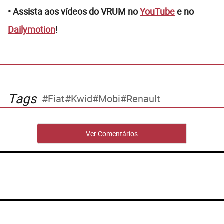
• Assista aos vídeos do VRUM no
YouTube
e no
Dailymotion
!
Tags
Fiat
Kwid
Mobi
Renault
Ver Comentários