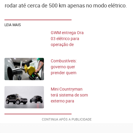
rodar até cerca de 500 km apenas no modo elétrico.
LEIA MAIS
GWM entrega Ora
03 elétrico para
operação de
serviços urbanos em
São Paulo
Combustíveis:
governo quer
prender quem
aumentar valor sem
motivo
Mini Countryman
terá sistema de som
externo para
eventos