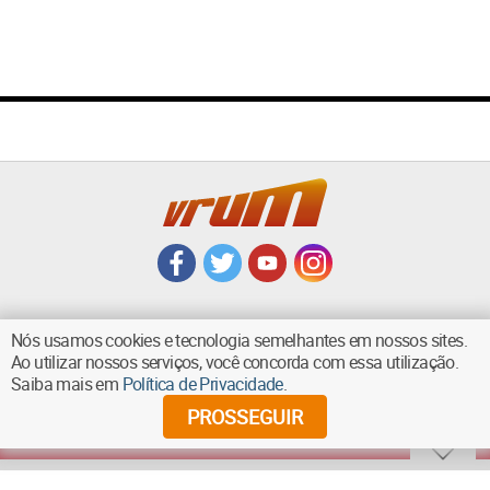
Nós usamos cookies e tecnologia semelhantes em nossos sites.
Ao utilizar nossos serviços, você concorda com essa utilização.
VOLTAR AO TOPO
Saiba mais em
Política de Privacidade
.
PROSSEGUIR
©
2026
Diários Associados - Todos os direitos reservados