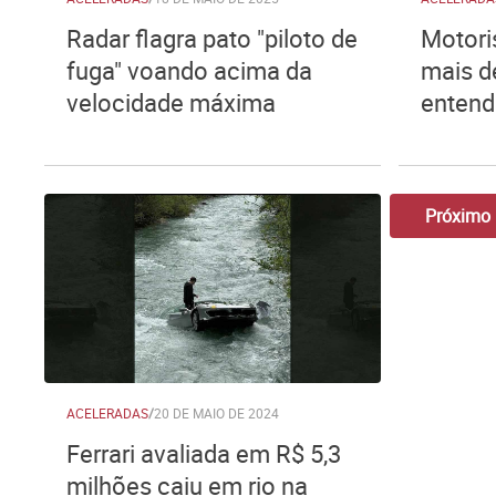
Radar flagra pato "piloto de
Motori
fuga" voando acima da
mais d
velocidade máxima
entend
Próximo
ACELERADAS
/
20 DE MAIO DE 2024
Ferrari avaliada em R$ 5,3
milhões caiu em rio na