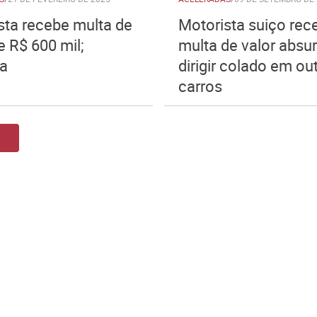
sta recebe multa de
Motorista suiço rec
e R$ 600 mil;
multa de valor absu
a
dirigir colado em ou
carros