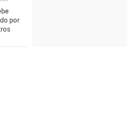
ebe
rdo por
tros