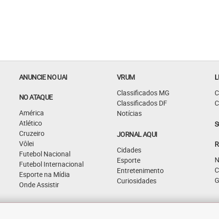
ANUNCIE NO UAI
VRUM
L
Classificados MG
C
NO ATAQUE
Classificados DF
C
América
Notícias
Atlético
S
Cruzeiro
JORNAL AQUI
Vôlei
R
Cidades
Futebol Nacional
N
Esporte
Futebol Internacional
C
Entretenimento
Esporte na Mídia
G
Curiosidades
Onde Assistir