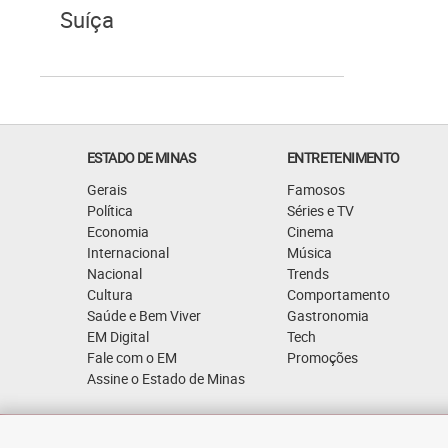
Suíça
ESTADO DE MINAS
ENTRETENIMENTO
Gerais
Famosos
Política
Séries e TV
Economia
Cinema
Internacional
Música
Nacional
Trends
Cultura
Comportamento
Saúde e Bem Viver
Gastronomia
EM Digital
Tech
Fale com o EM
Promoções
Assine o Estado de Minas
Quem Somos
Política de Privacidade