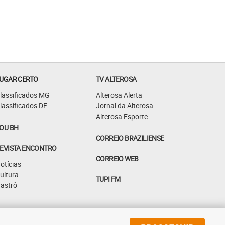
UGAR CERTO
TV ALTEROSA
lassificados MG
Alterosa Alerta
lassificados DF
Jornal da Alterosa
Alterosa Esporte
OU BH
CORREIO BRAZILIENSE
EVISTA ENCONTRO
CORREIO WEB
otícias
ultura
TUPI FM
astrô
©
2026
Diários Associados - Todos os direitos reservados