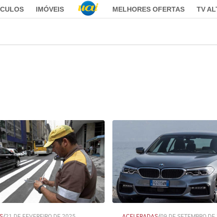
ÍCULOS
IMÓVEIS
MELHORES OFERTAS
TV A
S
/
21 DE FEVEREIRO DE 2025
ACELERADAS
/
09 DE SETEMBRO DE