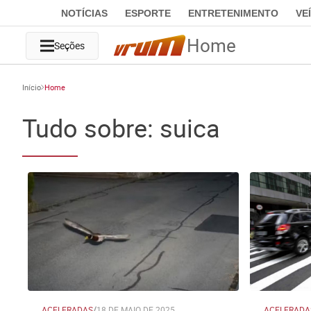
NOTÍCIAS
ESPORTE
ENTRETENIMENTO
VE
Home
Seções
Início
Home
Tudo sobre: suica
ACELERADAS
/
18 DE MAIO DE 2025
ACELERADA