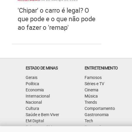
'Chipar' o carro é legal? O
que pode e o que não pode
ao fazer o 'remap'
ESTADO DE MINAS
ENTRETENIMENTO
Gerais
Famosos
Política
Séries e TV
Economia
Cinema
Internacional
Música
Nacional
Trends
Cultura
Comportamento
Saúde e Bem Viver
Gastronomia
EM Digital
Tech
Fale com o EM
Promoções