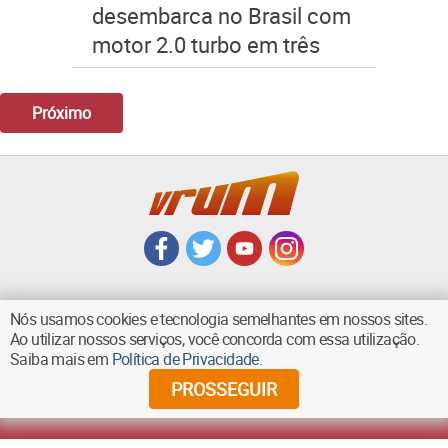
desembarca no Brasil com
motor 2.0 turbo em três
versões
Próximo
Nós usamos cookies e tecnologia semelhantes em nossos sites.
Ao utilizar nossos serviços, você concorda com essa utilização.
VOLTAR AO TOPO
Saiba mais em
Política de Privacidade
.
PROSSEGUIR
©
2026
Diários Associados - Todos os direitos reservados