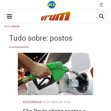
Início
Home
Tudo sobre: postos
ACELERADAS
/
13 DE MAIO DE 2026
São Paulo obriga postos a